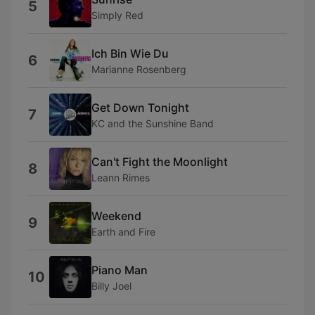
5
Simply Red
Ich Bin Wie Du
6
Marianne Rosenberg
Get Down Tonight
7
KC and the Sunshine Band
Can't Fight the Moonlight
8
Leann Rimes
Weekend
9
Earth and Fire
Piano Man
10
Billy Joel