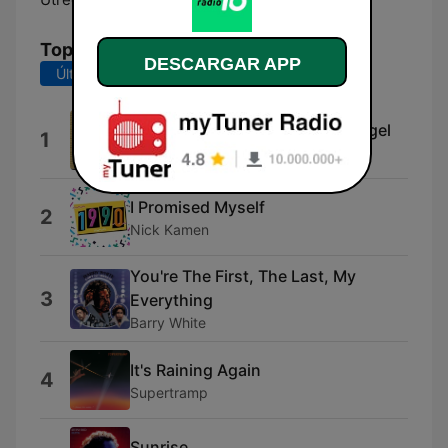
Top Canciones
DESCARGAR APP
Últimos 7 días
Últimos 30 días
Heaven Must Be Missing An Angel
1
Tavares
I Promised Myself
2
Nick Kamen
You're The First, The Last, My
3
Everything
Barry White
It's Raining Again
4
Supertramp
Sunrise