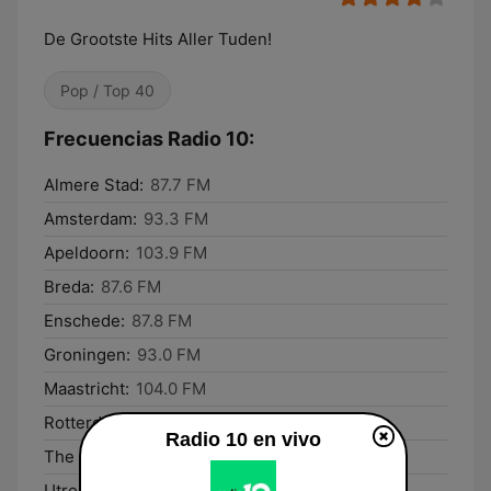
De Grootste Hits Aller Tuden!
Pop / Top 40
Frecuencias Radio 10:
Almere Stad:
87.7 FM
Amsterdam:
93.3 FM
Apeldoorn:
103.9 FM
Breda:
87.6 FM
Enschede:
87.8 FM
Groningen:
93.0 FM
Maastricht:
104.0 FM
Rotterdam:
104.1 FM
Radio 10 en vivo
The Hague:
88.1 FM
Utrecht:
103.8 FM