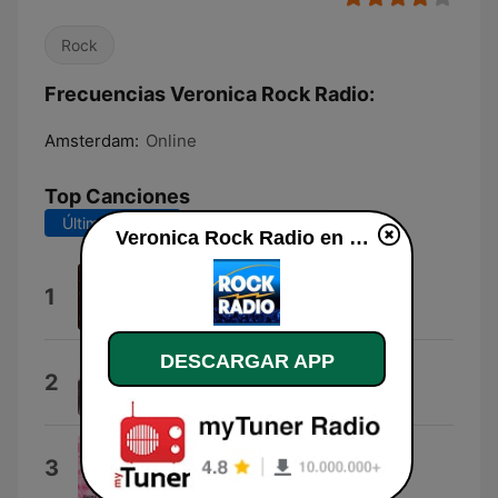
Rock
Frecuencias Veronica Rock Radio:
Amsterdam:
Online
Top Canciones
Últimos 7 días
Últimos 30 días
Veronica Rock Radio en vivo
Don't Cry
1
Guns N' Roses
DESCARGAR APP
Long Blond Animal
2
Golden Earring
Only Happy When It Rains
3
Garbage