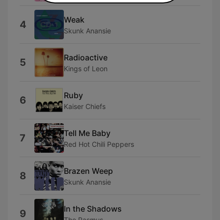
Weak
4
Skunk Anansie
Radioactive
5
Kings of Leon
Ruby
6
Kaiser Chiefs
Tell Me Baby
7
Red Hot Chili Peppers
Brazen Weep
8
Skunk Anansie
In the Shadows
9
The Rasmus