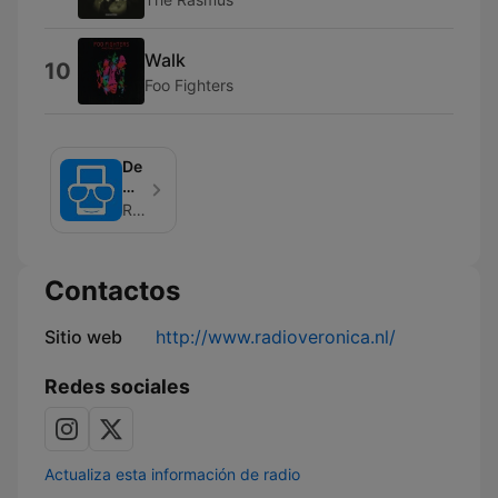
Walk
10
Foo Fighters
De
Mobiel
van
Radio Veronica
Giel
Contactos
Sitio web
http://www.radioveronica.nl/
Redes sociales
Actualiza esta información de radio