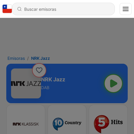
Emisoras
NRK Jazz
NRK Jazz
DAB