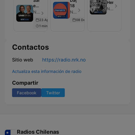
Sånn
Dagsnytt
Herreavdelin
er
18
NRK
du
NRK - Episodio 5
NRK - Episodio 3
23 Apr 2024
08 Dec 2025
1 min
Contactos
Sitio web
https://radio.nrk.no
Actualiza esta información de radio
Compartir
Facebook
Twitter
Radios Chilenas