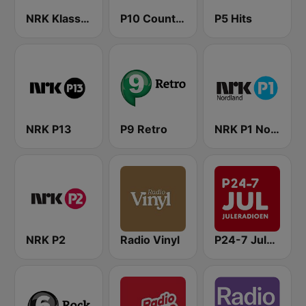
NRK Klassisk
P10 Country
P5 Hits
NRK P13
P9 Retro
NRK P1 Nordland
NRK P2
Radio Vinyl
P24-7 Juleradioen