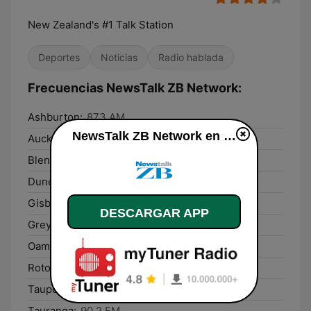
New Zealand's #1 Talk Station
Deportes
Noticias
Radio hablada
Frecuencias NewsTalk ZB Network:
Ashburton:
873 AM
NewsTalk ZB Network en vivo
Auckland:
1080 AM
Blenheim:
92.1 FM
Dunedin:
1044 AM
Gisborne:
945 AM
DESCARGAR APP
Greymouth:
98.7 FM
Oamaru:
1395 AM
Rotorua:
747 AM
Taupo:
96.0 FM
Tauranga:
90.2 FM