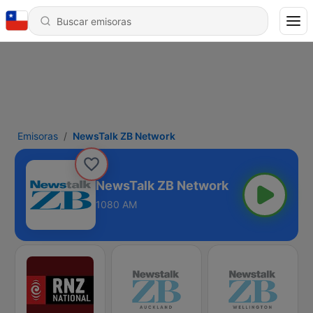
Emisoras
NewsTalk ZB Network
NewsTalk ZB Network
1080 AM