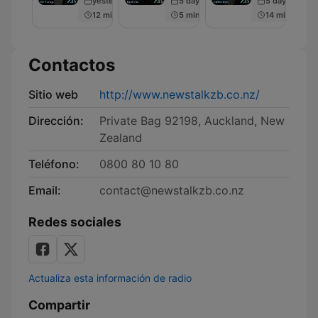
yesterday
5 days ago
5 days ago
Francesca
12 min
5 min
14 min
Rudkin
Contactos
Sitio web
http://www.newstalkzb.co.nz/
Dirección:
Private Bag 92198, Auckland, New
Zealand
Teléfono:
0800 80 10 80
Email:
contact@newstalkzb.co.nz
Redes sociales
Actualiza esta información de radio
Compartir