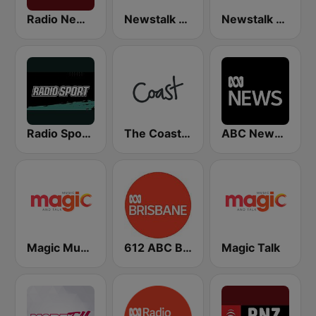
Radio New Zealand National
Newstalk ZB Auckland
Newstalk ZB Wellington
Radio Sport NZ
The Coast FM
ABC News Radio
Magic Music
612 ABC Brisbane
Magic Talk