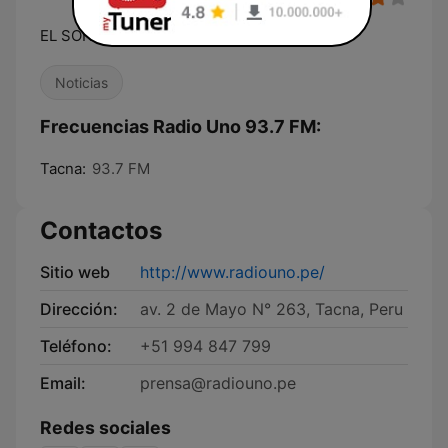
EL SONIDO DE LA PATRIA
Noticias
Frecuencias Radio Uno 93.7 FM:
Tacna:
93.7 FM
Contactos
Sitio web
http://www.radiouno.pe/
Dirección:
av. 2 de Mayo N° 263, Tacna, Peru
Teléfono:
+51 994 847 799
Email:
prensa@radiouno.pe
Redes sociales