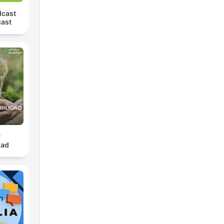
dcast
cast
y
dad