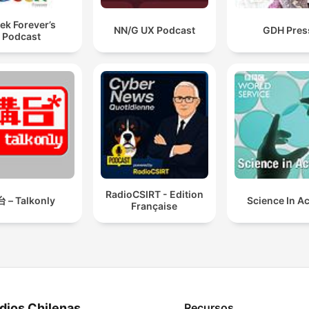
ek Forever’s
NN/G UX Podcast
GDH Pres
Podcast
RadioCSIRT - Edition
 – Talkonly
Science In A
Française
dios Chilenas
Recursos