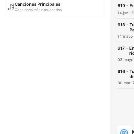
Canciones Principales
-
619
En
Canciones más escuchadas
14 jun. 
-
618
Tu
Pa
14 mayo
-
617
En
ri
03 mayo
-
616
Tu
d
30 mar. 