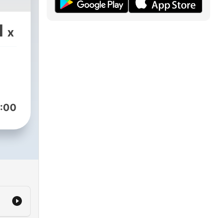
1
x
:00