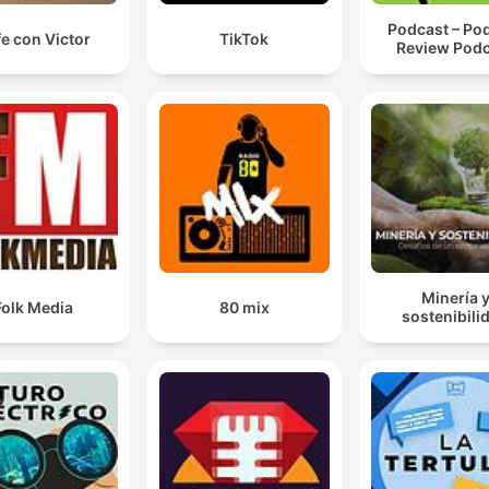
Podcast – Po
e con Victor
TikTok
Review Pod
Minería 
Folk Media
80 mix
sostenibili