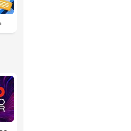
a
our