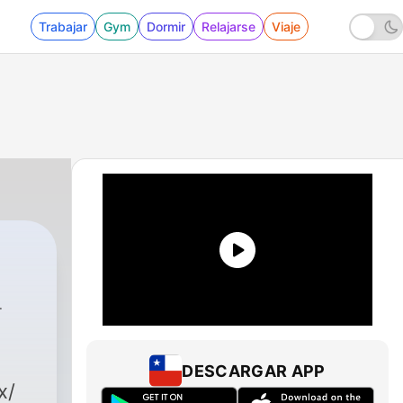
Trabajar
Gym
Dormir
Relajarse
Viaje
DESCARGAR APP
x/