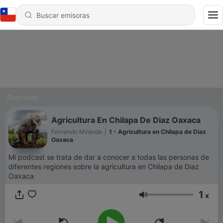
Podcasts
Agricultura En Chilapa De Diaz Oaxaca
Fernando Miranda
|
1 - Agricultura en Chilapa de Diaz
Oaxaca
Mi podcast se trata de dar a conocer a todas las personas de
diferentes regiones sobre la agricultura en Chilapa de Diaz
Oaxaca
1
x
Volumen