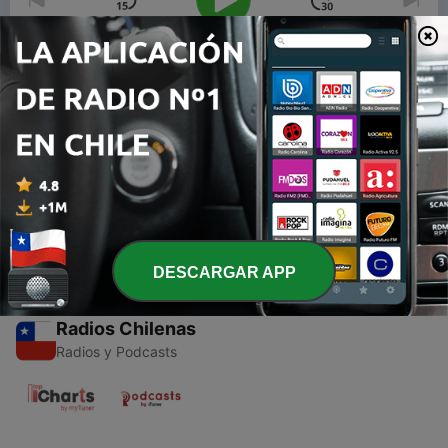
00:00
00:00
Episodios
-
1
Agricultura en Chilapa de Diaz Oaxaca
14 mayo 2021
DESCARGAR APP
Radios Chilenas
Radios y Podcasts