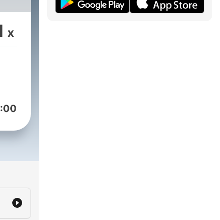
1
x
:00