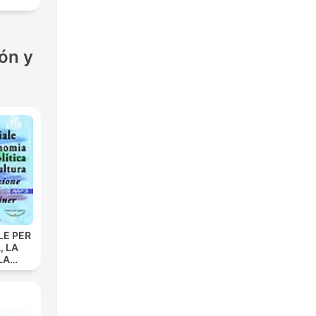
ón y
LE PER
, LA
LA
 La
ione
dolf