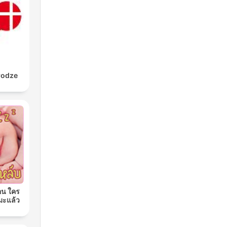
rodze
อน ใคร
มะแล้ว