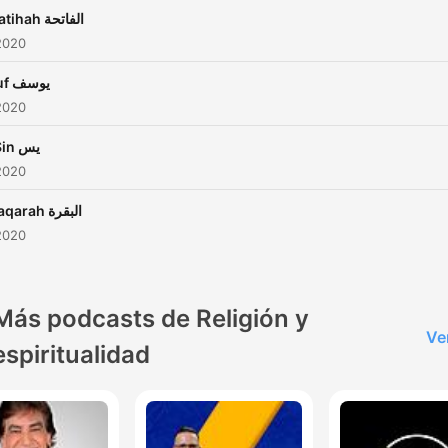
Al-Fatihah الفاتحة
2020
Yusuf يوسف
2020
Ya-Sin يس
2020
Al-Baqarah البقرة
2020
Más podcasts de Religión y
Ve
espiritualidad