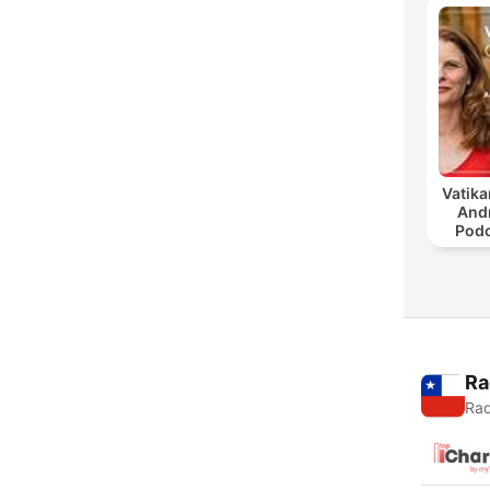
Vatika
And
Podc
Ra
Rad