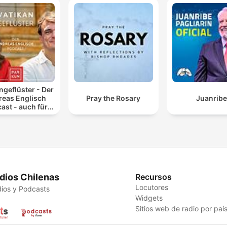
ngeflüster - Der
reas Englisch
Pray the Rosary
Juanribe
ast - auch für
Atheisten
dios Chilenas
Recursos
Locutores
ios y Podcasts
Widgets
Sitios web de radio por paí