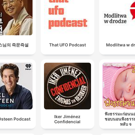
스님의 즉문즉설
That UFO Podcast
Modlitwa w d
ฟังธรรมะก่อนน
Iker Jiménez
Osteen Podcast
ชอบนอนฟังธรร
Confidencial
หลับ จ