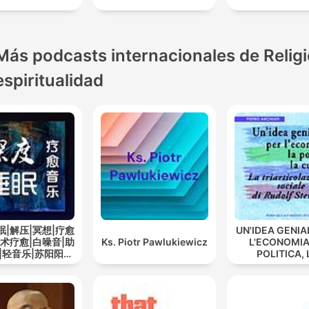
Más podcasts internacionales de Religi
espiritualidad
眠|解压|冥想|疗愈
UN'IDEA GENIA
艺术疗愈|白噪音|助
Ks. Piotr Pawlukiewicz
L'ECONOMIA
|轻音乐|苏阳阳频
POLITICA, 
道
CULTURA -
triarticolaz
sociale di Ru
Steiner