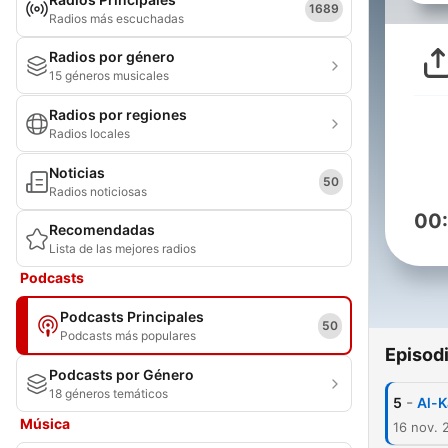
1689
Radios más escuchadas
Radios por género
15 géneros musicales
Radios por regiones
Radios locales
Noticias
50
Radios noticiosas
00
Recomendadas
Lista de las mejores radios
Podcasts
Podcasts Principales
50
Podcasts más populares
Episod
Podcasts por Género
18 géneros temáticos
-
5
Música
16 nov. 