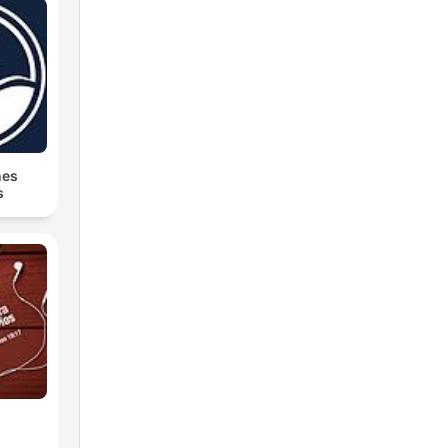
nes
s