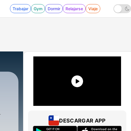
Trabajar
Gym
Dormir
Relajarse
Viaje
5 - Al-Kahf الكهف
DESCARGAR APP