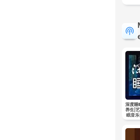
深度睡
养生|
眠音乐