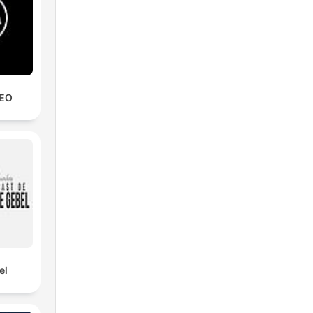
REO
el