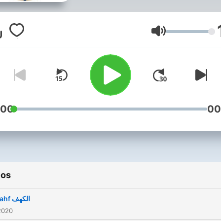
Volumen
:00
00
ios
Al-Kahf الكهف
2020