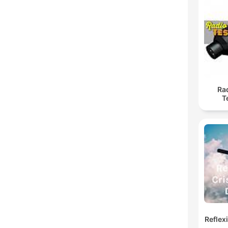
Rad
T
Reflex