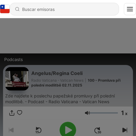
Podcasts
Angelus/Regina Coeli
Radio Vaticana - Vatican News
|
100 - Promluva při
polední modlitbě 02.11.2025
Zde najdete k poslechu papežské promluvy při polední
modlitbě. - Podcast - Radio Vaticana - Vatican News
1
x
Volumen