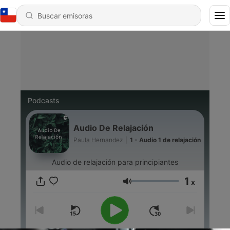
Podcasts
Audio De Relajación
Paula Hernandez
|
1 - Audio 1 de relajación
Audio de relajación para principiantes
1
x
Volumen