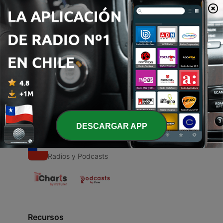
00:00
00:00
Episodios
-
1
Audio 1 de relajación
31 oct. 2020
DESCARGAR APP
Radios Chilenas
Radios y Podcasts
Recursos