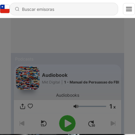
Podcasts
Audiobook
Mkt Digital
|
1 - Manual de Persuasao do FBI
Audiobooks
1
x
Volumen