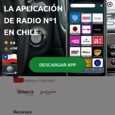
00:00
00:00
Episodios
-
1
Manual de Persuasao do FBI
25 mar. 2021
DESCARGAR APP
Radios Chilenas
Radios y Podcasts
Recursos