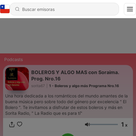
Podcasts
BOLEROS Y ALGO MAS con Soraima.
Prog. Nro.16
sorita67
|
1 - Boleros y algo más Programa Nro.16
Una hora dedicada a los románticos del mundo amantes de la
buena música pero sobre todo del género por excelencia " El
Bolero ". Te invitamos a disfrutar de estos boleros y más en
Sorita Radio, " La Radio que es para tí"
1
x
Volumen