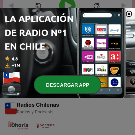
00:00
00:00
Episodios
-
1
Boleros y algo más Programa Nro.16
13 jul. 2023
DESCARGAR APP
Radios Chilenas
Radios y Podcasts