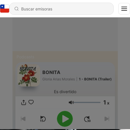
Podcasts
BONITA
Gloria Arias Morales
|
1 - BONITA (Trailer)
Es divertido
1
x
Volumen