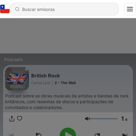
Podcasts
British Rock
Carlos Lyra
|
2 - The Wall
Podcast sobre as obras musicais de artistas e bandas de rock
britânicos, com resenhas de discos e participações de
convidados e colaboradores.
1
x
Volumen