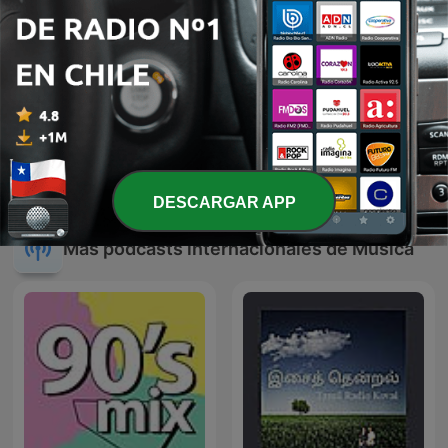
Sonido de Lluvia, Lluvia
MIX REGGAETON
Relajante, Lluvia Suave,
(DJERW1N)
Lluvia Nocturna,
DESCARGAR APP
Descanso Con Lluvia
Más podcasts internacionales de Música