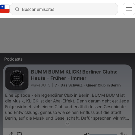
Podcasts
BUMM BUMM KLICK! Berliner Clubs:
Heute - Früher - Immer
waveDOTS
|
7 - Das SchwuZ - Queer Club in Berlin
Eine Episode - ein legendärer Club in Berlin. BUMM BUMM ist
die Musik, KLICK ist der Aha-Effekt. Denn darum geht es: Jede
Folge widmet sich einem Club und erzählt dessen Geschichte
und Entwicklung, genauso wie seinen Einfluss auf die Stadt
Berlin, auf die Musik und Gesellschaft. Dafür sprechen wir mit
verschiedenen Protagonist:innen der Clubszene Berlins, aber
auch mit Journalist:innen und Wissenschaftler:innen,
1