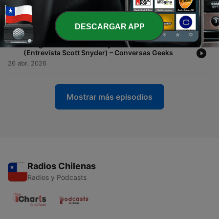
-
74
Alyson Sullivan sobre o Lado Oculto de Power
Rangers e os Fãs (Entrevista) – Conversas Geeks
27 abr. 2026
DESCARGAR APP
-
73
O Segredo Obscuro de Wytches e do Novo Batman
(Entrevista Scott Snyder) – Conversas Geeks
26 abr. 2026
Mostrar más episodios
Radios Chilenas
Radios y Podcasts