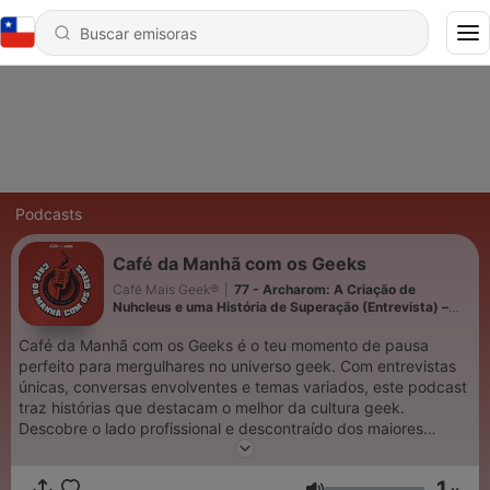
Podcasts
Café da Manhã com os Geeks
Café Mais Geek®
|
77 - Archarom: A Criação de
Nuhcleus e uma História de Superação (Entrevista) –
Conversas Geeks
Café da Manhã com os Geeks é o teu momento de pausa
perfeito para mergulhares no universo geek. Com entrevistas
únicas, conversas envolventes e temas variados, este podcast
traz histórias que destacam o melhor da cultura geek.
Descobre o lado profissional e descontraído dos maiores
eventos em "Conversas Geeks", explora videojogos
independentes no "Indie Corner" e vive registos espontâneos
1