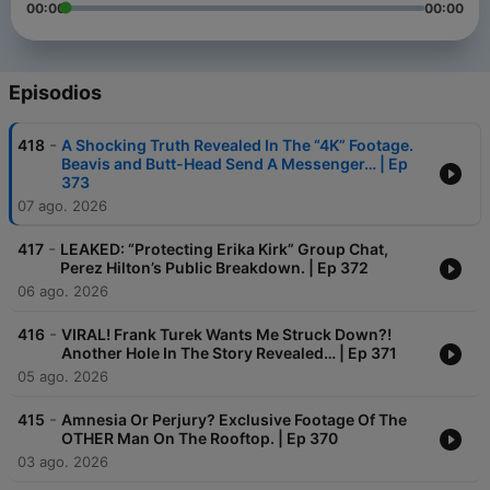
00:00
00:00
Episodios
-
418
A Shocking Truth Revealed In The “4K” Footage.
Beavis and Butt-Head Send A Messenger… | Ep
373
07 ago. 2026
-
417
LEAKED: “Protecting Erika Kirk” Group Chat,
Perez Hilton’s Public Breakdown. | Ep 372
06 ago. 2026
-
416
VIRAL! Frank Turek Wants Me Struck Down?!
Another Hole In The Story Revealed… | Ep 371
05 ago. 2026
-
415
Amnesia Or Perjury? Exclusive Footage Of The
OTHER Man On The Rooftop. | Ep 370
03 ago. 2026