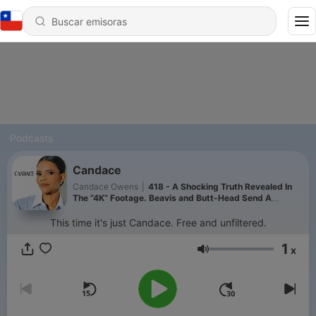
Podcasts
Candace
Candace Owens
|
418 - A Shocking Truth Revealed In
The “4K” Footage. Beavis and Butt-Head Send A
Messenger… | Ep 373
This time it's just Candace. Free and unfiltered.
1
x
Volumen