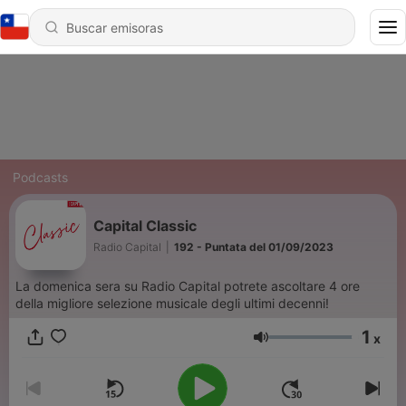
Podcasts
Capital Classic
Radio Capital
|
192 - Puntata del 01/09/2023
La domenica sera su Radio Capital potrete ascoltare 4 ore
della migliore selezione musicale degli ultimi decenni!
1
x
Volumen