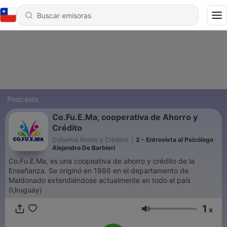
Podcasts
Co.Fu.E.Ma, cooperativa de Ahorro y
Crédito
Cofuema Ahorro y Créditos
|
2 - Entrevista al Psicólogo
Alejandro De Barbieri
Co.Fu.E.Ma, es una coopeativa de ahorro y crédito de la
Enseñanza. Se originó en 1986 en el departamento de
Maldonado extendiéndose actualmente en todo el país
(Uruguay)
1
x
Volumen