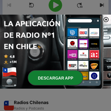
00:00
00:00
Episodios
-
2
Entrevista al Psicólogo Alejandro De Barbieri
11 jun. 2021
-
1
Entrevista a Emilia Díaz
10 jun. 2021
DESCARGAR APP
Radios Chilenas
Radios y Podcasts