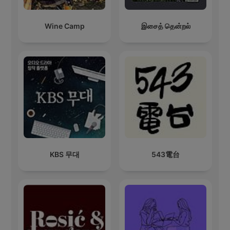
Wine Camp
இசைத் தென்றல்
KBS 무대
543電台