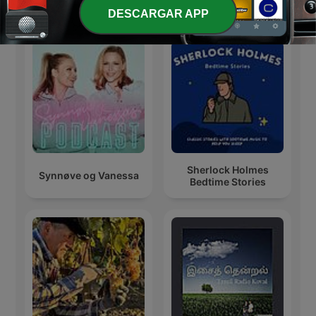
Más podcasts internacionales de Arte
DESCARGAR APP
Sherlock Holmes
Synnøve og Vanessa
Bedtime Stories