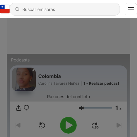
Podcasts
Colombia
Carolina Tavarez Nuñez
|
1 - Realizar podcast
Razones del conflicto
1
x
Volumen