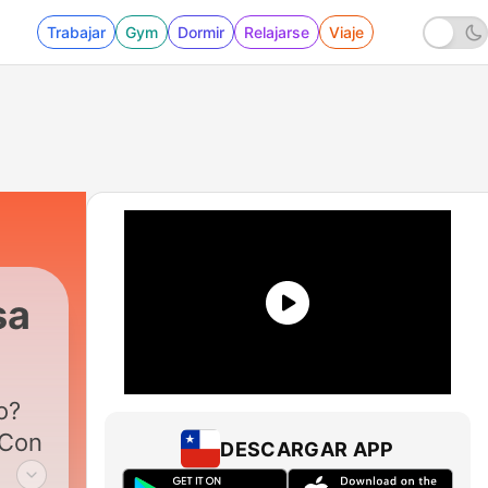
Trabajar
Gym
Dormir
Relajarse
Viaje
sa
o?
DESCARGAR APP