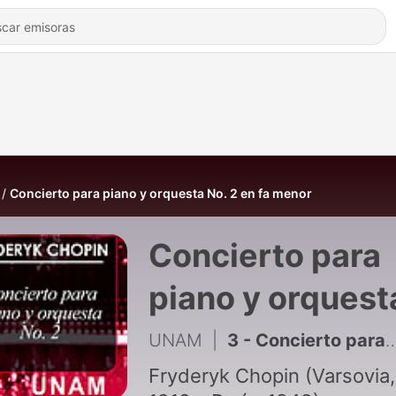
Concierto para piano y orquesta No. 2 en fa menor
Concierto para
piano y orquest
No. 2 en fa men
UNAM
|
3 - Concierto para piano y orquesta No. 2 en fa menor. 1er movimiento
Fryderyk Chopin (Varsovia,