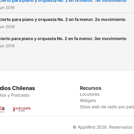
ierto para piano y orquesta No. 2 en fa menor. 1er movimiento
200 piezas. Uno de los
Jun 2016
mayores representantes d
ierto para piano y orquesta No. 2 en fa menor. 2o movimiento
Romanticismo musical, Ch
Jun 2016
inició la composición de su
ierto para piano y orquesta No. 2 en fa menor. 3er movimiento
Segundo concierto para pi
Jun 2016
en 1829, cuando apenas te
19 años. Ésta es una pieza
orquestal conformada de t
movimientos en los cuales
queda de manifiesto el esti
dios Chilenas
Recursos
sutil e íntimo del pianista y
Locutores
ios y Podcasts
Widgets
compositor polaco. Esta obra,
Sitios web de radio por paí
que en realidad fue compu
antes que su Concierto pa
piano y orquesta No. 1, fue
© AppMind 2026. Reservados t