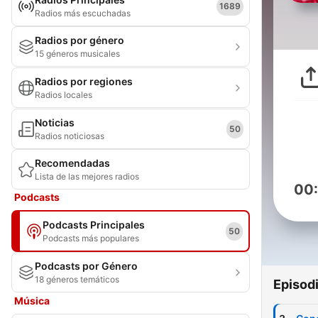
1689
Radios más escuchadas
Radios por género
15 géneros musicales
Radios por regiones
Radios locales
Noticias
50
Radios noticiosas
Recomendadas
Lista de las mejores radios
00
Podcasts
Podcasts Principales
50
Podcasts más populares
Podcasts por Género
18 géneros temáticos
Episod
Música