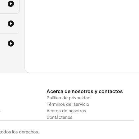
el
opin
ano
nía
res
lo
Acerca de nosotros y contactos
Política de privacidad
Términos del servicio
s
Acerca de nosotros
esta
Contáctenos
ra
odos los derechos.