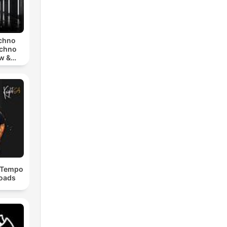
echno
echno
w &
chno
dTempo
loads