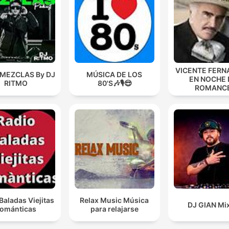
VICENTE FERN
 MEZCLAS By DJ
MÚSICA DE LOS
EN NOCHE 
RITMO
80'S🎶🎙️😎
ROMANC
Baladas Viejitas
Relax Music Música
DJ GIAN Mi
ománticas
para relajarse