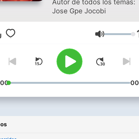
Autor de todos los temas:
Jose Gpe Jocobi
Volumen
:00
00
ios