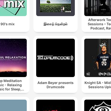
Afterwork T
90's mix
இசைத் தென்றல்
Sessions – T
Podcast, Ra
Hypnotic Te
Mixes
ep Meditation
Adam Beyer presents
Knight SA - Mi
ic - Relaxing
Drumcode
Sessions Up
ic for Sleep,
editation &
Relaxation