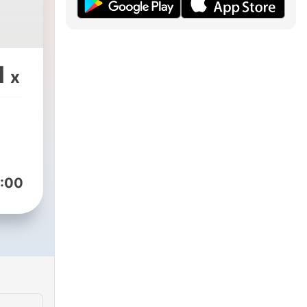
1
x
:00