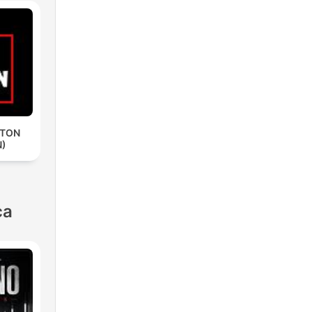
ETON
N)
ca