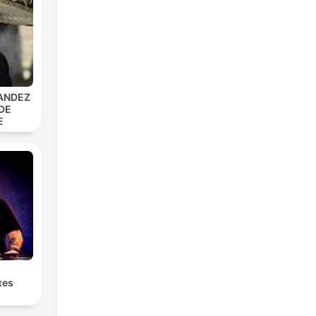
ANDEZ
DE
E
xes