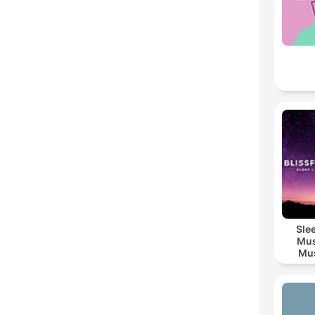
Sle
Mus
Mus
M