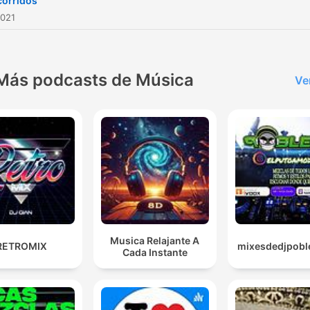
corridos
2021
Más podcasts de Música
Ve
Musica Relajante A
RETROMIX
mixesdedjpobl
Cada Instante