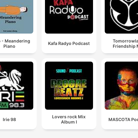
p - Meandering
Tomorrowl
Kafa Radyo Podcast
Piano
Friendship 
Lovers rock Mix
Irie 98
MASCOTA Pod
Album I