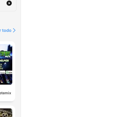
r todo
etemix