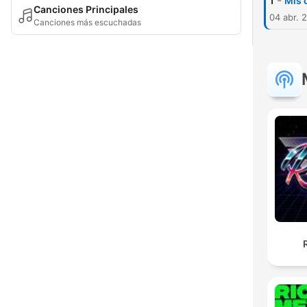
-
1
Mis 
Canciones Principales
04 abr. 
Canciones más escuchadas