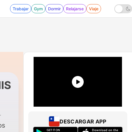
Trabajar
Gym
Dormir
Relajarse
Viaje
IS
DESCARGAR APP
os