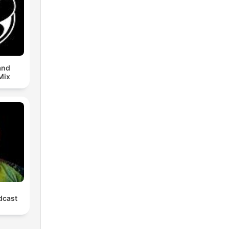
and
Mix
cast