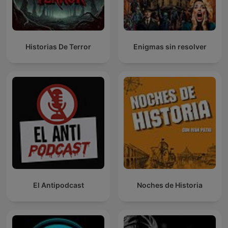
imperfectos revelan fallas, los crimenes muestran humanidad
torcida, los crimenes se repiten. La Violencia no siempre grita,
a veces susurra. Casos famosos regresan en Crimen
Documentado porque nunca se cerraron del todo. El crimen en
Historias De Terror
Enigmas sin resolver
el paraiso y el crimen de la guardia urbana se reexaminan
desde la herida. Incluso posiciones de serie a esconden
tragedias. Cada homicidio deja marcas invisibles. El capuchino
asesino, tras la pista del asesino, el asesino del juego de citas,
el asesino del nudo y la mujer del asesino aparecen en Crimen
Documentado como recordatorios de que el mal puede
parecer cotidiano. Crimen Documentado no es solo true Crime.
Crimen Documentado es memoria, es pregunta, es espejo.
Crimen Documentado te acompaña cuando intentas entender,
cuando escuchas y reconoces algo de ti. Al cerrar cada
episodio de Crimen Documentado, no hay alivio fácil, pero sí
conciencia. Y cuando eso ocurre, sabes que Crimen
Documentado ya vive contigo.
El Antipodcast
Noches de Historia