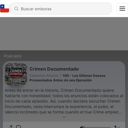
Podcasts
Crimen Documentado
Sebastian Antonio
|
100 - Los Últimos Deseos
Pronunciados Antes de una Ejecución
Antes de entrar en la historia, Crimen Documentado quiere
hablarte con honestidad: todos los anuncios están colocados al
inicio de cada episodio. Así, cuando decides escuchar Crimen
Documentado, nada interrumpe la experiencia, el pulso, el
silencio incómodo que se forma cuando el true Crime empieza
a respirarse. Ese pequeño gesto sostiene a Crimen
Documentado y te permite vivir cada relato completo, sin
1