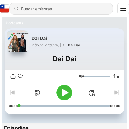
Podcasts
Dai Dai
Μάριος Μπαΐρας
|
1 - Dai Dai
Dai Dai
1
x
Volumen
00:00
00:00
Episodios