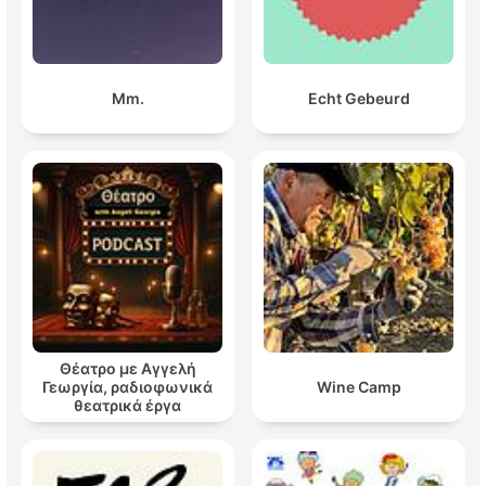
Mm.
Echt Gebeurd
Θέατρο με Αγγελή
Γεωργία, ραδιοφωνικά
Wine Camp
θεατρικά έργα