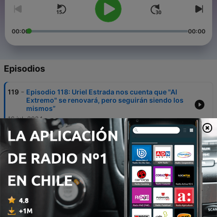
00:00
00:00
Episodios
-
119
Episodio 118: Uriel Estrada nos cuenta que "Al
Extremo" se renovará, pero seguirán siendo los
mismos”
16 jul. 2024
-
118
Episodio 117: "Antonio Betancourt quiere ser el
enviado del público y mostrarles todo de La
Academia
09 jul. 2024
-
117
Episodio 116: Ernesto Cázares es eliminado por
segunda vez de un reality por Jawy
02 jul. 2024