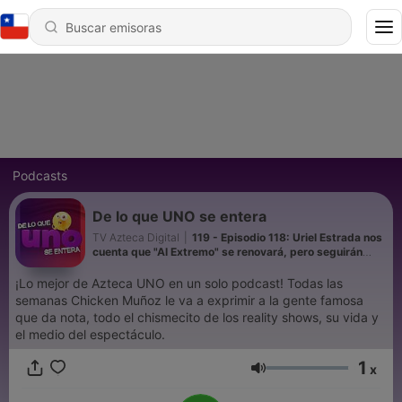
Podcasts
De lo que UNO se entera
TV Azteca Digital
|
119 - Episodio 118: Uriel Estrada nos
cuenta que "Al Extremo" se renovará, pero seguirán
siendo los mismos”
¡Lo mejor de Azteca UNO en un solo podcast! Todas las
semanas Chicken Muñoz le va a exprimir a la gente famosa
que da nota, todo el chismecito de los reality shows, su vida y
el medio del espectáculo.
1
x
Volumen