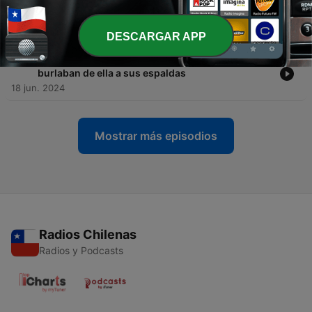
-
116
Episodio 115: Ivet y Rodrigo son los primeros
desterrados de "La Isla"
26 jun. 2024
DESCARGAR APP
-
115
Episodio 114: Laura Bozzo asegura que se
burlaban de ella a sus espaldas
18 jun. 2024
Mostrar más episodios
Radios Chilenas
Radios y Podcasts