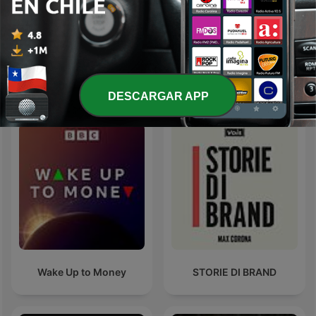
Libros para
Dj candela Metiendo
Emprendedores
fuego
Más podcasts internacionales de Finanzas
DESCARGAR APP
Wake Up to Money
STORIE DI BRAND