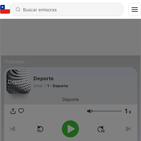
Podcasts
Deporte
Omar
|
1 - Deporte
Deporte
1
x
Volumen