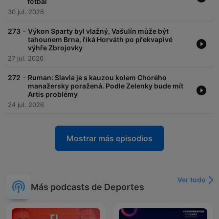
fotbal
30 jul. 2026
-
273
Výkon Sparty byl vlažný, Vašulín může být
tahounem Brna, říká Horváth po překvapivé
výhře Zbrojovky
27 jul. 2026
-
272
Ruman: Slavia je s kauzou kolem Chorého
manažersky poražená. Podle Zelenky bude mít
Artis problémy
24 jul. 2026
Mostrar más episodios
Ver todo
Más podcasts de Deportes