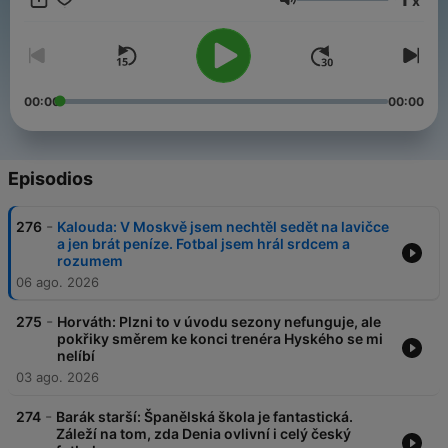
x
Všechny díly podcastu Desítka Pavla Horvátha můžete
Volumen
pohodlně poslouchat v mobilní aplikaci mujRozhlas pro
Android
a
iOS
nebo na webu
mujRozhlas.cz
.
00:00
00:00
Episodios
-
276
Kalouda: V Moskvě jsem nechtěl sedět na lavičce
a jen brát peníze. Fotbal jsem hrál srdcem a
rozumem
06 ago. 2026
-
275
Horváth: Plzni to v úvodu sezony nefunguje, ale
pokřiky směrem ke konci trenéra Hyského se mi
nelíbí
03 ago. 2026
-
274
Barák starší: Španělská škola je fantastická.
Záleží na tom, zda Denia ovlivní i celý český