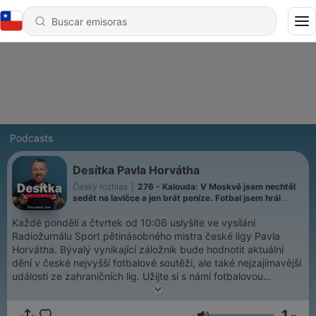
Podcasts
Desítka Pavla Horvátha
Český rozhlas
|
276 - Kalouda: V Moskvě jsem nechtěl
sedět na lavičce a jen brát peníze. Fotbal jsem hrál
srdcem a rozumem
Každé pondělí a čtvrtek od 10:06 uslyšíte ve vysílání
Radiožurnálu Sport pětinásobného mistra české ligy Pavla
Horvátha. Bývalý vynikající záložník bude hodnotit aktuální
dění v české nejvyšší fotbalové soutěži, ale také nejzajímavější
události ze zahraničních lig. Užijte si s námi fotbalovou
talkshow.
1