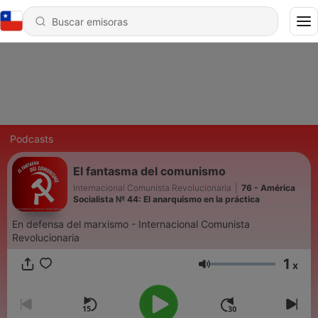
Podcasts
El fantasma del comunismo
Internacional Comunista Revolucionaria
|
76 - América
Socialista № 44: El anarquismo en la práctica
En defensa del marxismo - Internacional Comunista
Revolucionaria
1
x
Volumen