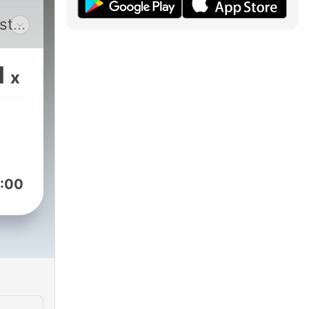
a
1
x
ejar
 de
jo,
tas
:00
 tus
,
a