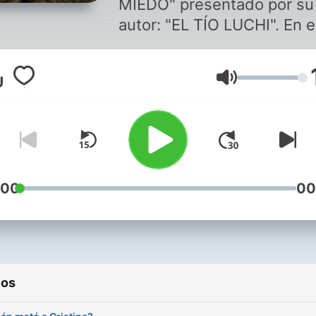
MIEDO" presentado por su
autor: "EL TÍO LUCHI". En este
programa encontrarán, cad
semana, un nuevo capítulo
Volumen
sobre estas truculentas
historias que no te van a d
dormir y vas a tener ganas
contársela a tus amigos. Así
que, para ahorrarte el traba
te invitamos a que compar
:00
00
estos PODCAST con todos
contactos para que, juntos
puedan disfrutarlos. Todos los
cuentos están registrados 
ios
nombre de EDGARDO
LUCIANO CAMARERO.