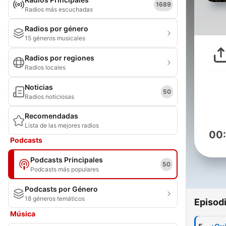
1689
Radios más escuchadas
Radios por género
15 géneros musicales
Radios por regiones
Radios locales
Noticias
50
Radios noticiosas
Recomendadas
Lista de las mejores radios
00
Podcasts
Podcasts Principales
50
Podcasts más populares
Podcasts por Género
18 géneros temáticos
Episod
Música