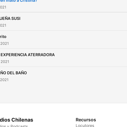
én mató a Cristina?
2021
UEÑA SUSI
2021
rito
 2021
 EXPERIENCIA ATERRADORA
 2021
IÑO DEL BAÑO
 2021
dios Chilenas
Recursos
Locutores
ios y Podcasts