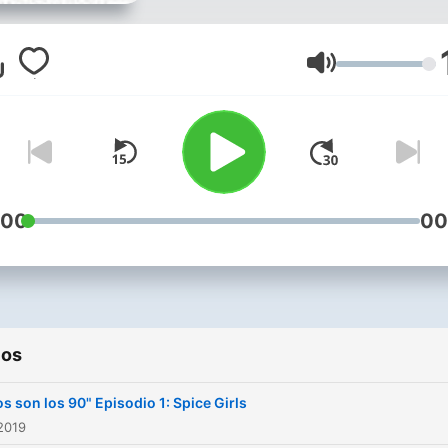
sonido actual y cómo el est
de esa época está
resurgiendo.
Volumen
:00
00
ios
os son los 90" Episodio 1: Spice Girls
2019