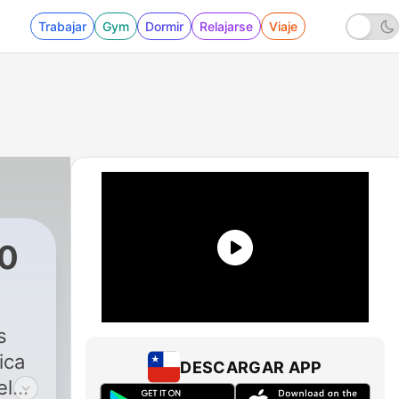
Trabajar
Gym
Dormir
Relajarse
Viaje
90
s
ica
DESCARGAR APP
el