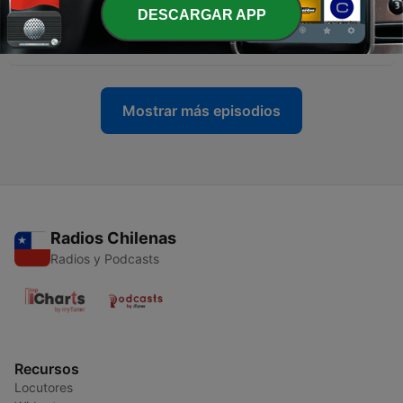
-
226
Thriller: cuando Michael Jackson asustó al
DESCARGAR APP
mundo
28 oct. 2025
Mostrar más episodios
Radios Chilenas
Radios y Podcasts
Recursos
Locutores