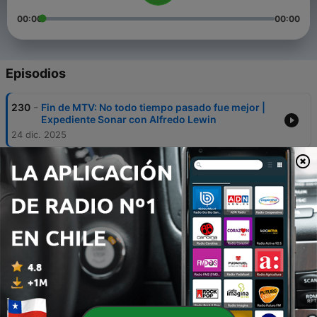
00:00
00:00
Episodios
-
230
Fin de MTV: No todo tiempo pasado fue mejor |
Expediente Sonar con Alfredo Lewin
24 dic. 2025
-
229
Conoce tus derechos: The Clash y la rebelión
punk | Expediente Sonar con Alfredo Lewin
11 dic. 2025
-
228
El "Nirvana Baby" en busca del dólar | Expediente
Sonar con Alfredo Lewin
26 nov. 2025
-
227
Cómo el rock derribó el Muro de Berlín: Parte 2 |
Expediente Sonar con Alfredo Lewin
20 nov. 2025