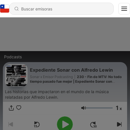
Podcasts
Expediente Sonar con Alfredo Lewin
Sonar x Emisor Podcasting
|
230 - Fin de MTV: No todo
tiempo pasado fue mejor | Expediente Sonar con
Alfredo Lewin
Las historias que impactaron en el mundo de la música
relatadas por Alfredo Lewin.
1
x
Volumen