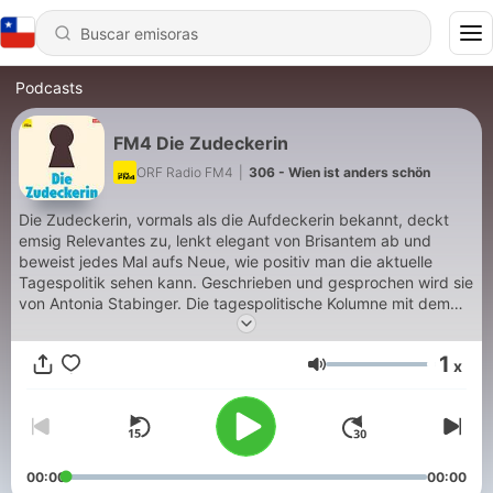
Podcasts
FM4 Die Zudeckerin
ORF Radio FM4
|
306 - Wien ist anders schön
Die Zudeckerin, vormals als die Aufdeckerin bekannt, deckt
emsig Relevantes zu, lenkt elegant von Brisantem ab und
beweist jedes Mal aufs Neue, wie positiv man die aktuelle
Tagespolitik sehen kann. Geschrieben und gesprochen wird sie
von Antonia Stabinger. Die tagespolitische Kolumne mit dem
Weichzeichner-Effekt!
1
x
Volumen
00:00
00:00