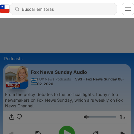
Podcasts
Fox News Sunday Audio
FOX News Podcasts
|
593 - Fox News Sunday 08-
02-2026
From the policy debates to the political fights, today's top
newsmakers on Fox News Sunday, which airs weekly on Fox
News Channel.
1
x
Volumen