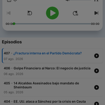
x
Volumen
00:00
00:00
Episodios
-
407
¿Fractura interna en el Partido Demócrata?
07 ago. 2026
-
406
Golpe Financiero al Narco: El negocio de justicia
06 ago. 2026
-
405
14 Alcaldes Asesinados bajo mandato de
Sheinbaum
05 ago. 2026
-
404
EE. UU. ataca a Sánchez por la crisis en Ceuta