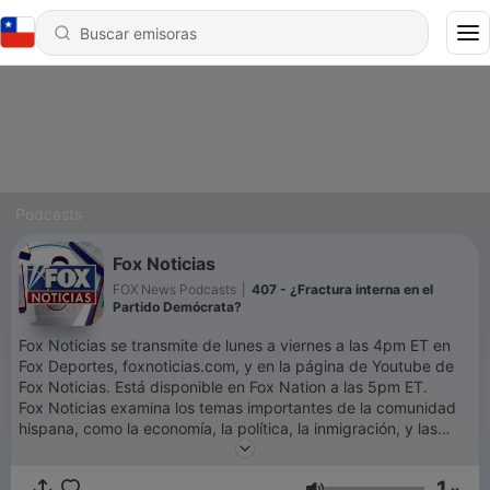
Podcasts
Fox Noticias
FOX News Podcasts
|
407 - ¿Fractura interna en el
Partido Demócrata?
Fox Noticias se transmite de lunes a viernes a las 4pm ET en
Fox Deportes, foxnoticias.com, y en la página de Youtube de
Fox Noticias. Está disponible en Fox Nation a las 5pm ET.
Fox Noticias examina los temas importantes de la comunidad
hispana, como la economía, la política, la inmigración, y las
tendencias culturales.
1