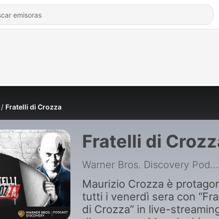
Fratelli di Crozza
Fratelli di Croz
Warner Bros. Discovery Podcast
Maurizio Crozza è protagon
tutti i venerdì sera con “Frat
di Crozza” in live-streamin