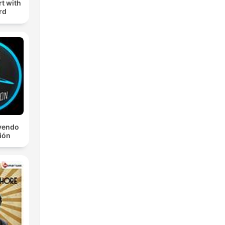
t with
rd
yendo
ción