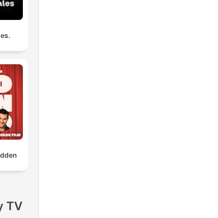
les.
odden
y TV