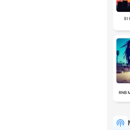
El
RNB M