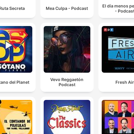
El día menos p
Ruta Secreta
Mea Culpa - Podcast
- Podcas
Vevo Reggaetón
tano del Planet
Fresh Ai
Podcast