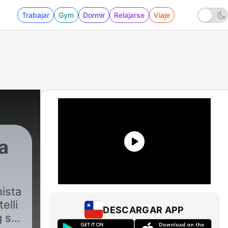
Trabajar
Gym
Dormir
Relajarse
Viaje
za
|
1503 - Fratelli di Crozza, puntata del 1
ista
elli
DESCARGAR APP
g su