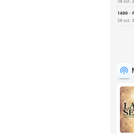
28 oct. 
-
1499
28 oct. 