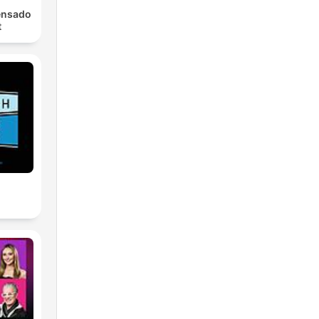
ensado
t
r