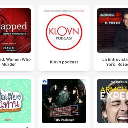
ed: Women Who
La Entrevist
Klovn podcast
Murder
Yordi Rosa