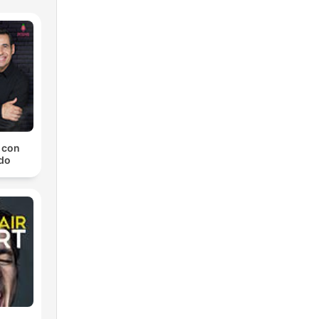
a con
do