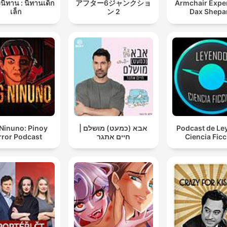
ยงนิทาน : นิทานเด็ก
アフター6ジャンクショ
Armchair Exper
เล็ก
ン 2
Dax Shepa
Ninuno: Pinoy
אבא (כמעט) מושלם |
Podcast de Le
rror Podcast
חיים אתגר
Ciencia Fic