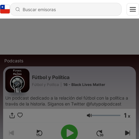
Podcasts
Fútbol y Política
Fútbol y Polítca
|
16 - Black Lives Matter
Un podcast dedicado a la relación del fútbol con la política a
través de la historia. Síganos en Twitter @futypolpodcast
1
x
Volumen