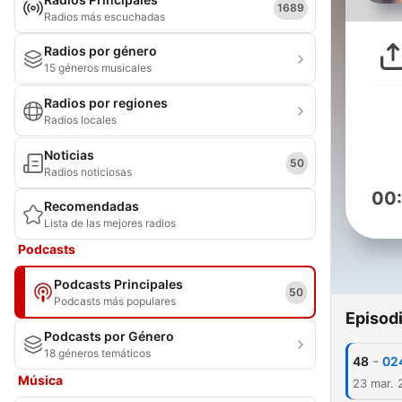
1689
Radios más escuchadas
Radios por género
15 géneros musicales
Radios por regiones
Radios locales
Noticias
50
Radios noticiosas
00
Recomendadas
Lista de las mejores radios
Podcasts
Podcasts Principales
50
Podcasts más populares
Episod
Podcasts por Género
18 géneros temáticos
-
48
024
Música
23 mar. 