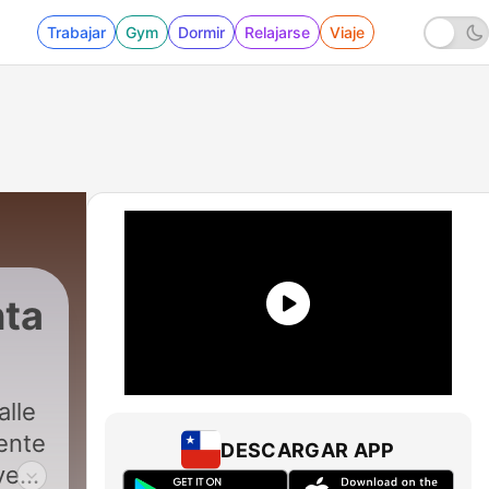
Trabajar
Gym
Dormir
Relajarse
Viaje
nta
alle
ente
DESCARGAR APP
ve