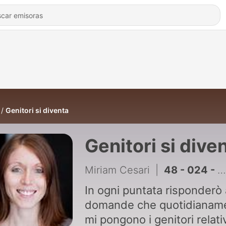
Genitori si diventa
Genitori si dive
Miriam Cesari
|
48 - 024 - Quali sono le tappe per togliere il ciuccio
In ogni puntata risponderò 
domande che quotidianam
mi pongono i genitori relati