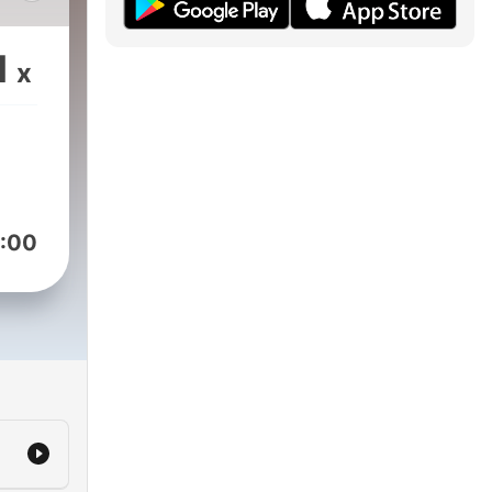
li.
1
x
:00