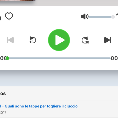
all' educazione dei propri fig
Volumen
:00
00
ios
 - Quali sono le tappe per togliere il ciuccio
2017