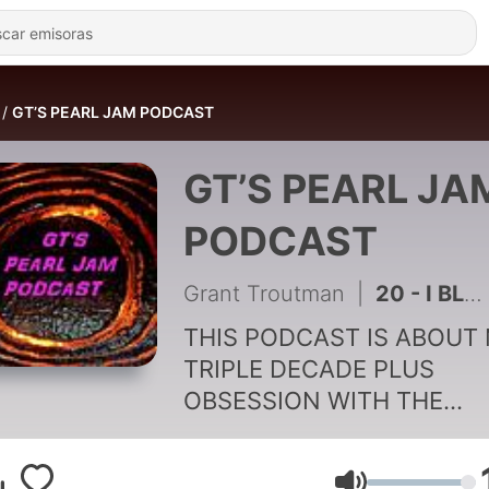
GT’S PEARL JAM PODCAST
GT’S PEARL JA
PODCAST
Grant Troutman
|
20 - I BLAME PEARL JAM FOR BEING ABLE TO HANDLE THIS AT ALL
THIS PODCAST IS ABOUT
TRIPLE DECADE PLUS
OBSESSION WITH THE
GREATEST BAND IN THE
UNIVERSE THAT CAME