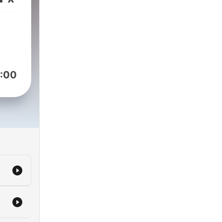
N
 I
T,
ITH
HAT
 WAS
:00
WS
OX
IS
T
T
IN
 32