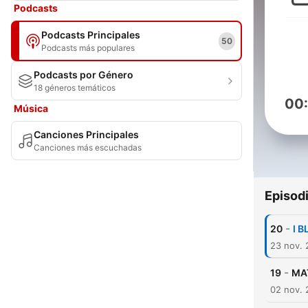
Podcasts
Podcasts Principales
50
Podcasts más populares
Podcasts por Género
18 géneros temáticos
00
Música
Canciones Principales
Canciones más escuchadas
Episod
-
20
I 
23 nov.
-
19
MA
02 nov.