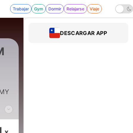
Trabajar
Gym
Dormir
Relajarse
Viaje
DESCARGAR APP
M
 MY
1
x