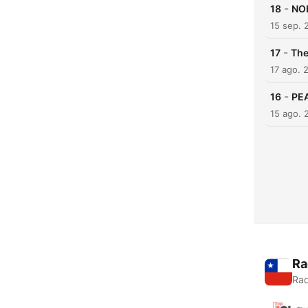
-
18
NOB
15 sep. 
-
17
The
17 ago. 
-
16
PEA
15 ago. 
Ra
Rad