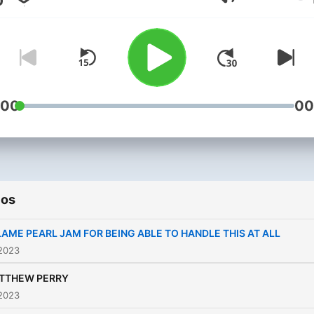
Volumen
THROUGH A WORMHOLE I
SEATTLE. I STAND BY THAT
AM A FUNCTIONING ADUL
HUSBAND AND FATHER W
A SERIOUS CONDITION T
STARTED IN 1991 WHEN I
:00
00
12. MY PJ STATS-25 SHO
INCLUDING PJ20, SHOWB
02N2, HAWAII 06, MEMPH
00/14, CHARLOTTE 96/13,
ios
GREENVILLE 16... ONE RIO
ACT TATTOO. A WIFE THA
BLAME PEARL JAM FOR BEING ABLE TO HANDLE THIS AT ALL
ACCEPTED PEARL JAM IS 
 2023
MY BLOOD. A DAUGHTER
TTHEW PERRY
THAT KNEW EDDIE’S FACE
 2023
BEFORE SHE COULD TALK.