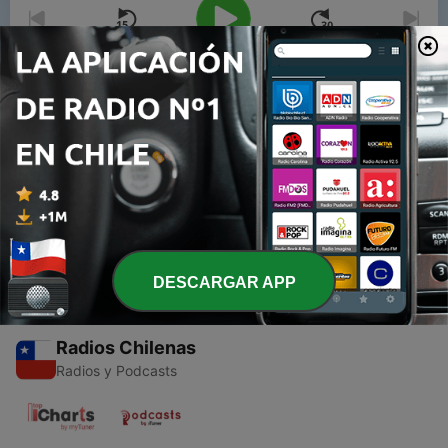
00:00
00:00
Episodios
-
1
Guerra del Pacífico
15 ago. 2021
DESCARGAR APP
Radios Chilenas
Radios y Podcasts