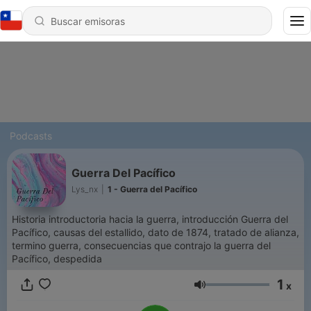
Podcasts
Guerra Del Pacífico
Lys_nx
|
1 - Guerra del Pacífico
Historia introductoria hacia la guerra, introducción Guerra del
Pacífico, causas del estallido, dato de 1874, tratado de alianza,
termino guerra, consecuencias que contrajo la guerra del
Pacífico, despedida
1
x
Volumen