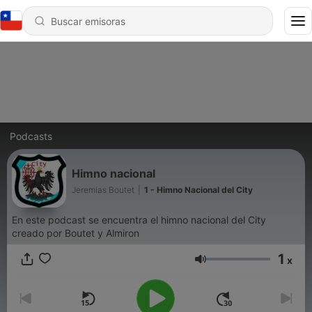
Podcasts
Himno nacional
Jeremias Boutet
|
1 - Himno Nacional del City
En este podcast se encuentra el himno nacional del City
creado por Boutet y Almiron
1
x
Volumen