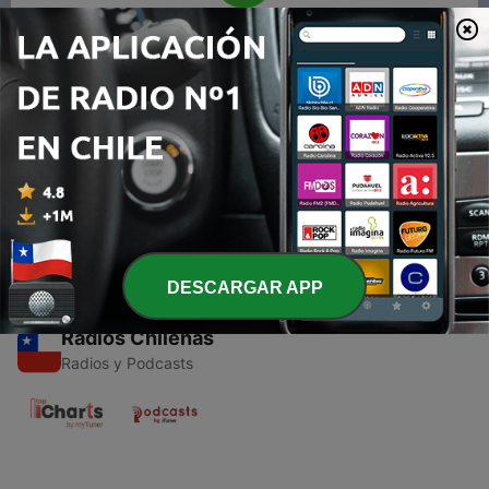
00:00
00:00
Episodios
-
1
Himno Nacional del City
18 mayo 2021
DESCARGAR APP
Radios Chilenas
Radios y Podcasts