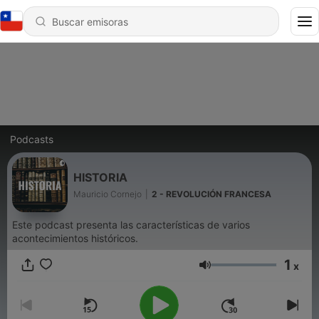
Podcasts
HISTORIA
Mauricio Cornejo
|
2 - REVOLUCIÓN FRANCESA
Este podcast presenta las características de varios
acontecimientos históricos.
1
x
Volumen