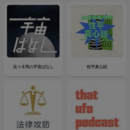
佐々木亮の宇宙ばなし
性平真心話