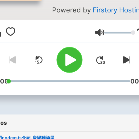
Powered by
Firstory Hosti
Volumen
:00
00
ios
podcasts介紹-唐陽雞酒屋