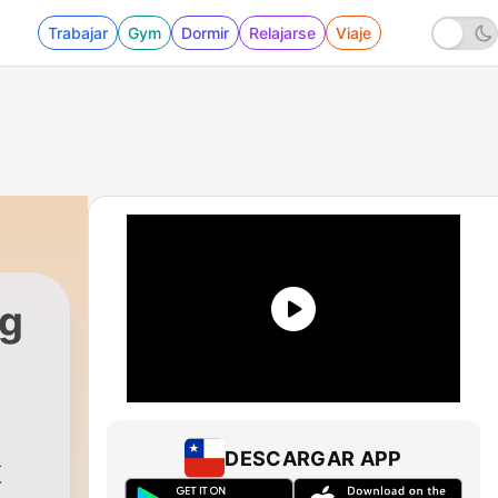
Trabajar
Gym
Dormir
Relajarse
Viaje
g
DESCARGAR APP
道