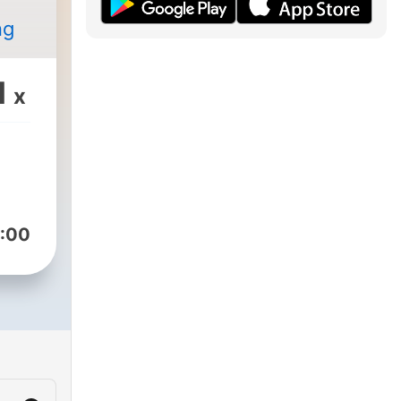
ng
1
x
:00