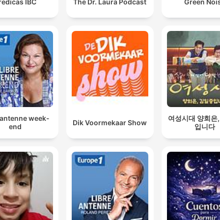
redicas IBC
The Dr. Laura Podcast
Green Noi
 antenne week-
여성시대 양희은,
Dik Voormekaar Show
end
입니다