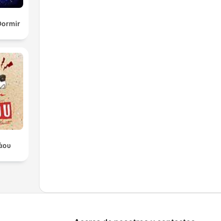
Dormir
άου