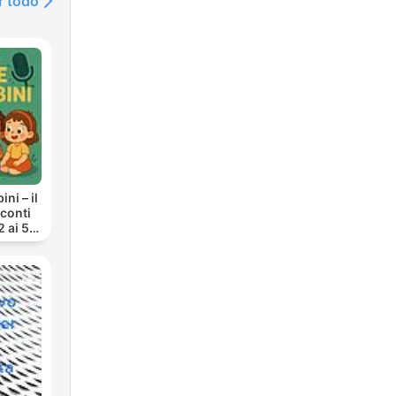
r todo
ni – il
cconti
2 ai 5