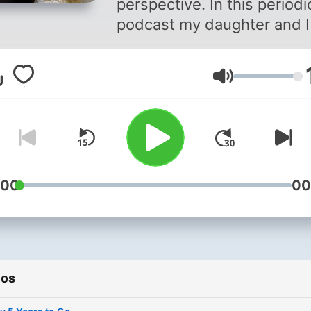
perspective. In this periodi
podcast my daughter and I 
be discussing topics such 
movies, tv, music, books a
Volumen
other family friendly topics.
see, you see, we see, will 
into the differing or similar
perspectives between par
and child. Join us as we
discuss, reminisce and sha
:00
00
lot of laughs together. May
will even spark some fun o
meaningful conversations f
parents and children listen
ios