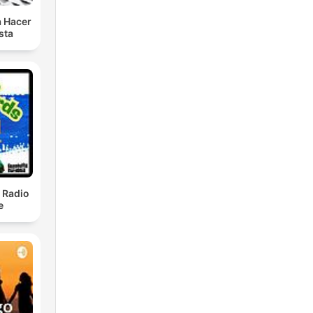
a Hacer
sta
- Radio
e