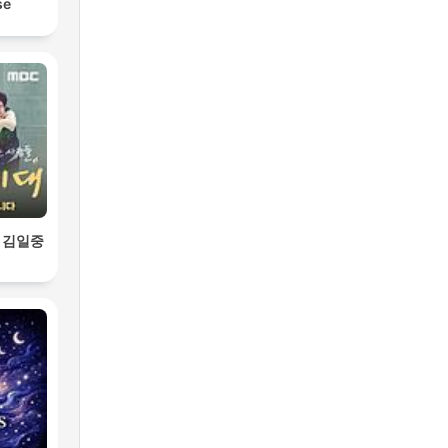
se
 김일중