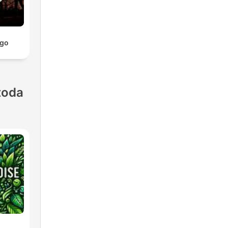
ago
toda