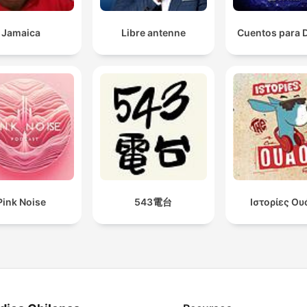
Jamaica
Libre antenne
Cuentos para 
Pink Noise
543電台
Ιστορίες Ου