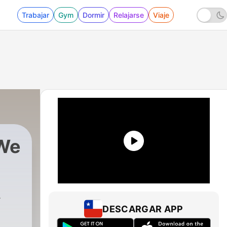
Trabajar
Gym
Dormir
Relajarse
Viaje
 We
DESCARGAR APP