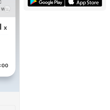
c
will
as
nd
1
x
 I
dive
ent
re a
:00
be it
r
or
ers.