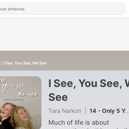
I See, You See, We See
I See, You See,
See
Tara Narkon
|
14 - Only 5 Years to Go....
Much of life is about