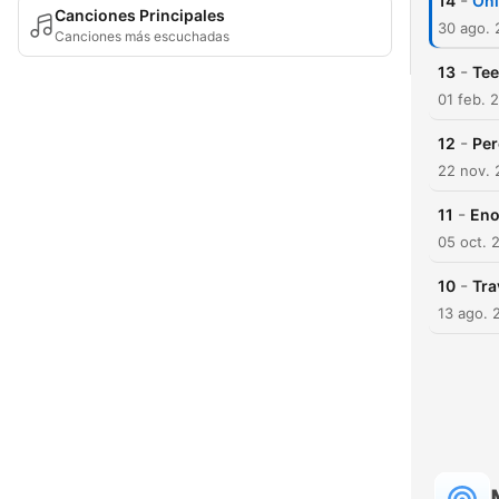
-
14
Onl
Canciones Principales
30 ago. 
Canciones más escuchadas
-
13
Tee
01 feb. 
-
12
Per
22 nov.
-
11
Eno
05 oct. 
-
10
Tra
13 ago. 