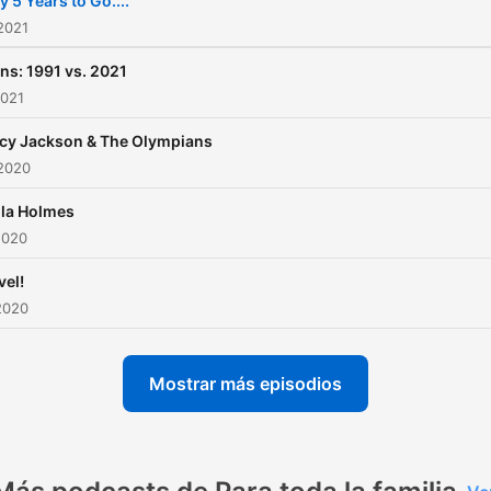
y 5 Years to Go....
2021
ns: 1991 vs. 2021
2021
cy Jackson & The Olympians
 2020
la Holmes
2020
vel!
2020
Mostrar más episodios