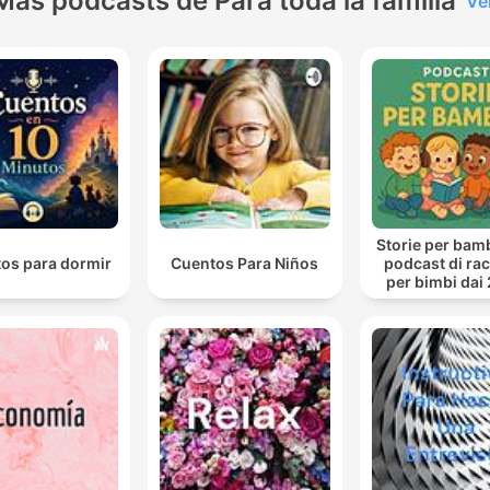
Más podcasts de Para toda la familia
Ve
Storie per bambi
os para dormir
Cuentos Para Niños
podcast di ra
per bimbi dai 
anni