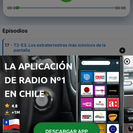
00:00
00:00
Episodios
-
17
T2-E3. Los extraterrestres más icónicos de la
pantalla
22 jul. 2022
-
16
T2-E2. Tienes que ver: Big Shot. Entrenador de
Elite (ft. La Otra Mirada del Cine)
15 jul. 2022
-
15
T2-E1. Peliculas Infravaloradas de Disney 2
27 mayo 2022
-
14
T1-E12. Tres Series Odiadas de Netflix
29 abr. 2022
-
13
T1-E11. Hablemos del UCM. FASE 4
DESCARGAR APP