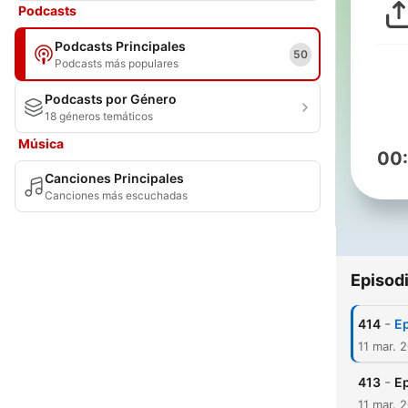
Podcasts
Podcasts Principales
50
Podcasts más populares
Podcasts por Género
18 géneros temáticos
Música
00
Canciones Principales
Canciones más escuchadas
Episod
-
414
Ep
11 mar. 
-
413
Ep
11 mar. 