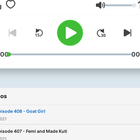
and 2am. Your favourite b
Volumen
probably owes him a huge
"thank you". John’s
commitment to new music 
second to none and it’s ou
privilege to be the home of
Posure, the only show you
:00
00
need to listen to if you wan
hear the songs everyone wi
be talking about. Radio X is
available on Global Player,
ios
across the UK on digital rad
104.9 FM in London, 97.7 F
isode 408 - Goat Girl
Manchester, on your mobil
2021
via www.radiox.co.uk.
isode 407 - Femi and Made Kuti
2021