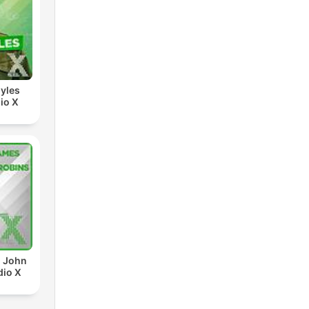
yles
io X
d John
dio X