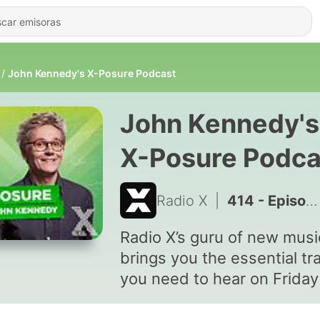
John Kennedy's X-Posure Podcast
John Kennedy's
X-Posure Podca
Radio X
|
414 - Episode 408 - Goat Girl
Radio X’s guru of new musi
brings you the essential tr
you need to hear on Friday
Saturday nights between 