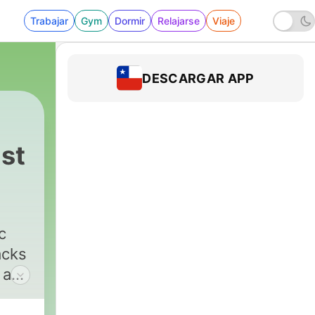
Trabajar
Gym
Dormir
Relajarse
Viaje
DESCARGAR APP
st
c
acks
 and
11pm