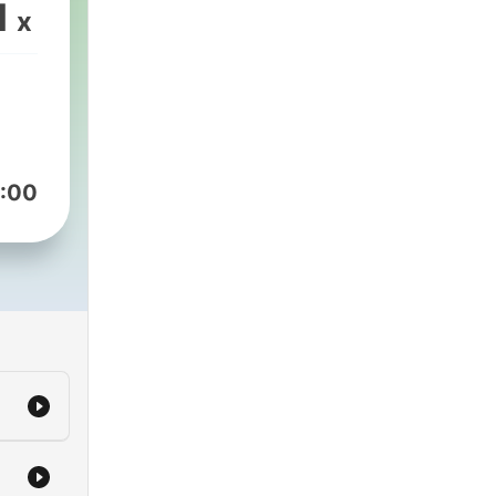
and
1
x
is
r
 X-
:00
t to
ll
io,
M in
e or