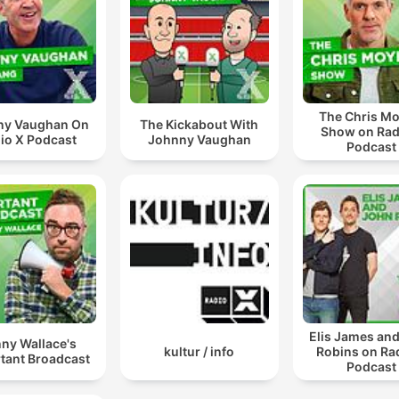
The Chris Mo
ny Vaughan On
The Kickabout With
Show on Rad
io X Podcast
Johnny Vaughan
Podcast
Elis James an
ny Wallace's
kultur / info
Robins on Ra
tant Broadcast
Podcast