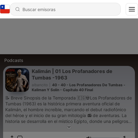
Podcasts
Kalimán | 01 Los Profanadores de
Tumbas -1963
albancito
|
40 - 40 - Los Profanadores De Tumbas -
Kaliman Y Solín - Capítulo 40 Final
📝 Breve Sinopsis de la Temporada 🇪🇬💀Los Profanadores de
Tumbas (1963) es la histórica primera aventura oficial de
Kalimán, el hombre increíble, marcando el debut radiofónico
del héroe y el inicio de su gran mitología 📻 de aventuras. La
historia se desarrolla en el místico Egipto, donde una peligrosa
banda internacional de saqueadores viola la paz de los
sepulcros para robar invaluables riquezas arqueológicas 🏺💎.