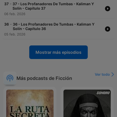
tradiciones de sus ancestros, quien es secuestrada por el culto
-
37
37 - Los Profanadores De Tumbas - Kaliman Y
criminal y rescatada por los héroes. Sarur 👳🏽‍♂️🏜️: Respetable
Solín - Capítulo 37
guía del desierto y aliado de la justicia que ayuda a la
06 feb. 2026
expedición a sortear los peligros de la arena. Ramán / Beduino
🐪⚔️: Feroz guerrero de las tribus del desierto involucrado en
-
36
36 - Los Profanadores De Tumbas - Kaliman Y
las traiciones y combates en las dunas de El Cairo. 🎙️ Reparto
Solín - Capítulo 36
Principal (Voces de México, 1963) 📻 El nacimiento del mito
05 feb. 2026
radial de Kalimán contó con este extraordinario elenco de
actores en los micrófonos de la radio mexicana: Personajees y
Actores de Voz Original 🇲🇽 Kalimán: Luis Manuel Pelayo 🎙️
Mostrar más episodios
Solín (Rabán Tagore): Luis de Alba 👦 Jane Farrell: Estrella
Patricia Morán 🇬🇧 Nila: Mónica Miguel 🏺 Profesor Douglas
Farrell: Enrique del Castillo 🔬 Erich von Frauen: Omar Jazo 💀
Sarur / Narrador: Isidro Olace 🗣️ Ramán / Beduino: Eduardo
González Pliego ⚔️ Víctor Fox (Héctor Manuel González): El
Ver todo
cerebro creativo. Como guionista y co-creador, diseñó el
Más podcasts de Ficción
universo místico y las aventuras que cautivaron a millones. Una
superproducción RCN 📻