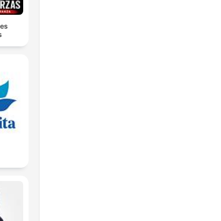
nes
s