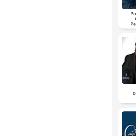
Pr
Pe
D