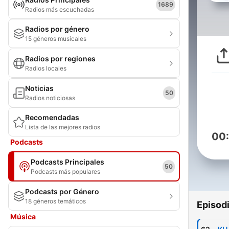
1689
Radios más escuchadas
Radios por género
15 géneros musicales
Radios por regiones
Radios locales
Noticias
50
Radios noticiosas
Recomendadas
Lista de las mejores radios
00
Podcasts
Podcasts Principales
50
Podcasts más populares
Podcasts por Género
18 géneros temáticos
Episod
Música