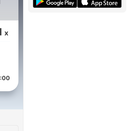
H
1
x
:00