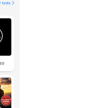
r todo
REO