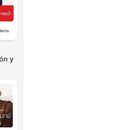
terio
ón y