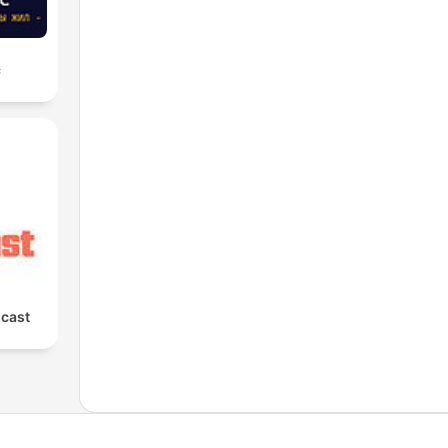
с
cast