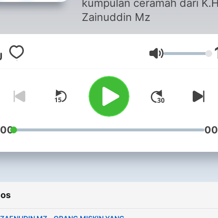
kumpulan ceramah dari K.
Zainuddin Mz
Volumen
:00
00
ios