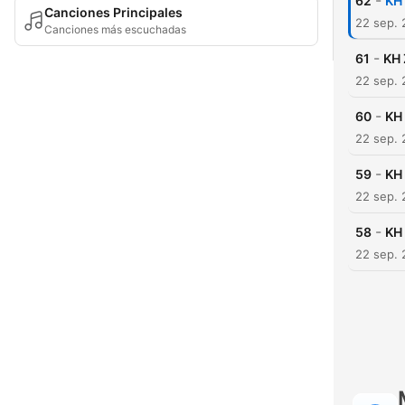
-
62
KH
Canciones Principales
22 sep.
Canciones más escuchadas
-
61
KH 
22 sep.
-
60
KH
22 sep.
-
59
KH
22 sep.
-
58
KH
22 sep.