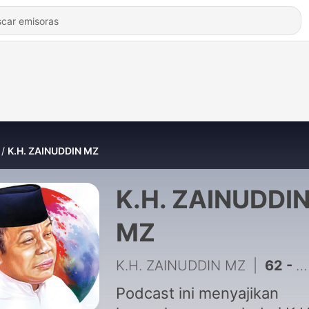
K.H. ZAINUDDIN MZ
K.H. ZAINUDDI
MZ
K.H. ZAINUDDIN MZ
|
62 - KH ZAENUDIN MZ - ORANG MISKIN YANG.....
Podcast ini menyajikan