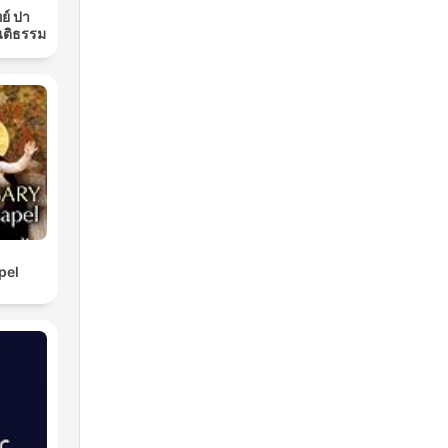
ย์ ปา
นติธรรม
pel