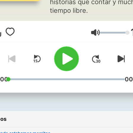
historias que contar y muc
tiempo libre.
Volumen
:00
00
ios