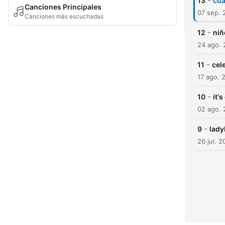
-
13
cua
Canciones Principales
07 sep. 
Canciones más escuchadas
-
12
niñ
24 ago.
-
11
cel
17 ago. 
-
10
it's
02 ago.
-
9
lady
26 jul. 