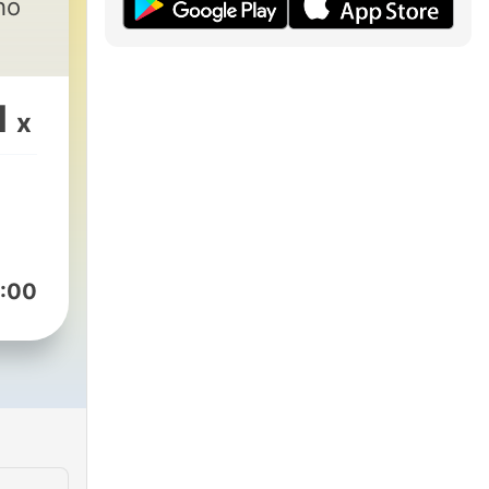
ho
1
x
:00