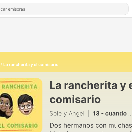
La rancherita y el comisario
La rancherita y 
comisario
Sole y Angel
|
13 - cuando estabamos morritos
Dos hermanos con mucha