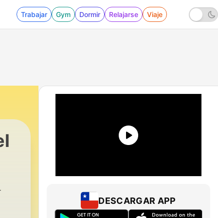
Trabajar
Gym
Dormir
Relajarse
Viaje
el
DESCARGAR APP
s