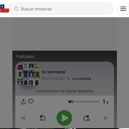
Podcasts
la ventana
Rocha Arzola
|
1 - La ventana
comentarios de obras literarias
1
x
Volumen