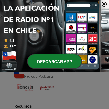
00:00
00:00
Episodios
-
1
La ventana
22 mar. 2020
DESCARGAR APP
Radios Chilenas
Radios y Podcasts
Recursos